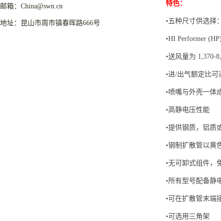
特色：
邮箱：China@swn.cn
•五种尺寸供选择：9,8,
地址：昆山市周市镇春晖路666号
•HI Performer 
•送风量为 1,370-8,90
•进/出气额定比可达
•喷嘴与外壳一体
•高静电压性能
•提供钢质，铝质或防
•钢制扩散管以黄
•无可卸式组件，
•所有型号配备静
•可在扩散管末端
•可选用三角架