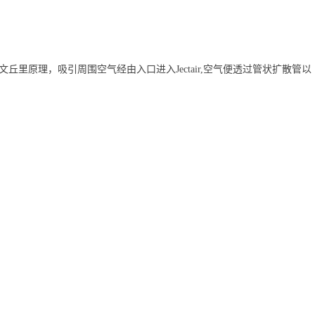
文丘里原理，吸引周围空气经由入口进入Jectair,空气便透过管状扩散管以