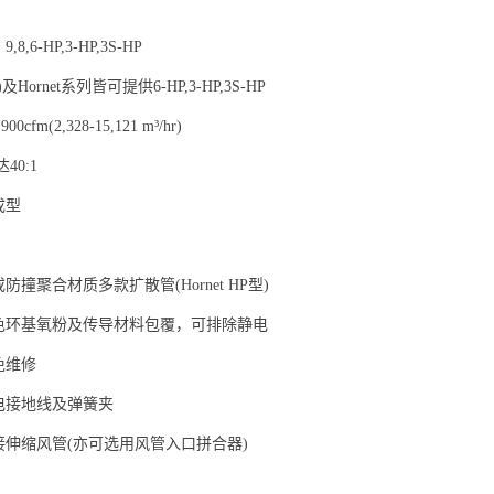
6-HP,3-HP,3S-HP
(HP)及Hornet系列皆可提供6-HP,3-HP,3S-HP
0cfm(2,328-15,121 m³/hr)
40:1
成型
撞聚合材质多款扩散管(Hornet HP型)
色环基氧粉及传导材料包覆，可排除静电
免维修
电接地线及弹簧夹
接伸缩风管(亦可选用风管入口拼合器)