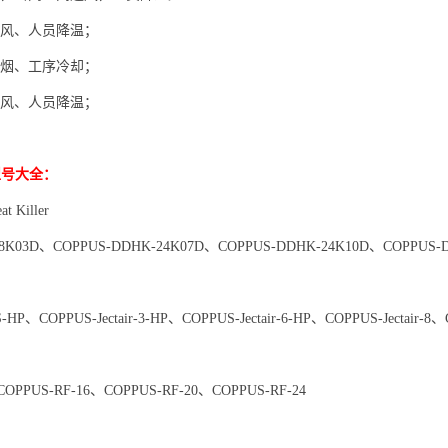
风、人员降温；
烟、工序冷却；
风、人员降温；
型号大全：
t Killer
8K03D、COPPUS-DDHK-24K07D、COPPUS-DDHK-24K10D、COPPUS-D
3S-HP、COPPUS-Jectair-3-HP、COPPUS-Jectair-6-HP、COPPUS-Jectair-8、C
COPPUS-RF-16、COPPUS-RF-20、COPPUS-RF-24