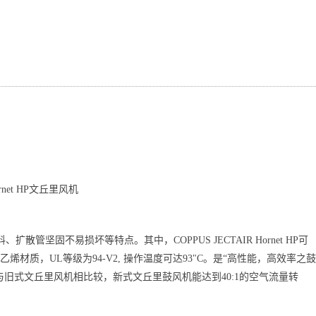
net HP
文丘里风机
料、扩散管坚固不易损坏等特点。其中，COPPUS JECTAIR Hornet HP可
烯材质，UL等级为94-V2, 操作温度可达93"C。是“高性能，高效率之鼓
风机, 与旧式文丘里风机相比较，新式文丘里鼓风机能达到40:1的空气流量转