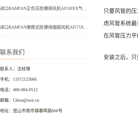
进口RAMFAN正负压防爆排风机AFi50XX气动航空专用——高效排风，守护安全
只要风管的压
虑风管系统最
进口RAMFAN便携式防爆排烟鼓风机AFi75XX气动防爆风机，安全高效的理想选择
在风管压力平
联系我们
安装之后，只
联系人：沈经理
手机：13372125666
电话：400-004-0512
邮箱：China@swn.cn
地址：昆山市周市镇春晖路666号